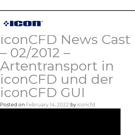
Month:
February
2022
iconCFD News Cast
– 02/2012 –
Artentransport in
iconCFD und der
iconCFD GUI
Posted on
February 14, 2022
by
iconcfd