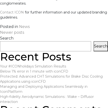
conglomerates.
Contact ICON
for further information and our updated branding
guidelines.
Posted in
News
Posts
Newer posts
Search
navigation
Search
Recent Posts
Your #ICONholidays Simulation Results
Below 1% error in 1 minute with iconCFD
Protected: Advanced CHT Simulations for Brake Disc Cooling
Applications using iconCFD
Managing and Deploying Applications Seamlessly in
IconPlatform
High-fidelity Aerodynamic Simulations : Wake – Diffusor
interaction