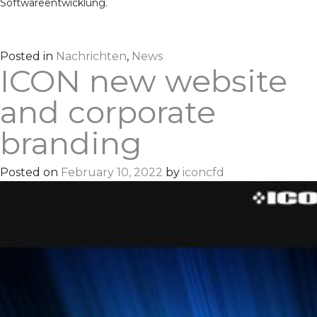
Softwareentwicklung.
Posted in
Nachrichten
,
News
ICON new website
and corporate
branding
Posted on
February 10, 2022
by
iconcfd