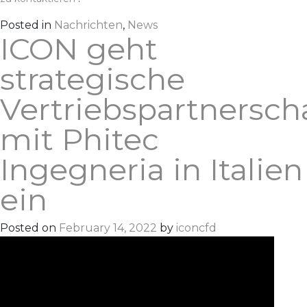
Posted in
Nachrichten
,
News
ICON geht
strategische
Vertriebspartnersch
mit Phitec
Ingegneria in Italien
ein
Posted on
February 14, 2022
by
iconcfd