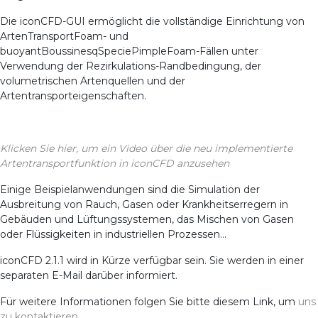
Die iconCFD-GUI ermöglicht die vollständige Einrichtung von
ArtenTransportFoam- und
buoyantBoussinesqSpeciePimpleFoam-Fällen unter
Verwendung der Rezirkulations-Randbedingung, der
volumetrischen Artenquellen und der
Artentransporteigenschaften.
Klicken Sie hier, um ein Video über die neu implementierte
Artentransportfunktion in iconCFD anzusehen
Einige Beispielanwendungen sind die Simulation der
Ausbreitung von Rauch, Gasen oder Krankheitserregern in
Gebäuden und Lüftungssystemen, das Mischen von Gasen
oder Flüssigkeiten in industriellen Prozessen…
iconCFD 2.1.1 wird in Kürze verfügbar sein. Sie werden in einer
separaten E-Mail darüber informiert.
Für weitere Informationen folgen Sie bitte diesem Link, um
uns
zu kontaktieren
.